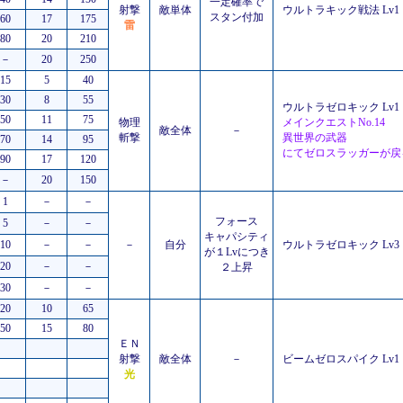
一定確率で
射撃
敵単体
ウルトラキック戦法 Lv1
スタン付加
60
17
175
雷
80
20
210
－
20
250
15
5
40
30
8
55
ウルトラゼロキック Lv1
50
11
75
物理
メインクエストNo.14
敵全体
－
斬撃
異世界の武器
70
14
95
にてゼロスラッガーが戻
90
17
120
－
20
150
1
－
－
フォース
5
－
－
キャパシティ
10
－
－
－
自分
ウルトラゼロキック Lv3
が１Lvにつき
20
－
－
２上昇
30
－
－
20
10
65
50
15
80
ＥＮ
射撃
敵全体
－
ビームゼロスパイク Lv1
光