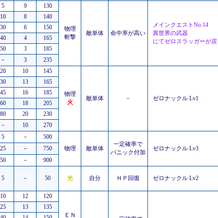
5
9
130
10
8
140
メインクエストNo.14
30
6
150
物理
敵単体
命中率が高い
異世界の武器
斬撃
40
4
165
にてゼロスラッガーが戻
50
3
185
－
3
235
20
10
145
30
13
165
45
16
185
物理
敵単体
－
ゼロナックル Lv1
火
60
18
205
80
20
230
－
10
270
5
－
500
一定確率で
25
－
750
物理
敵単体
ゼロナックル Lv3
パニック付加
50
－
900
5
－
50
光
自分
ＨＰ回復
ゼロナックル Lv2
10
12
120
25
13
135
ＥＮ
40
14
150