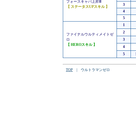
フォースキャパ上昇Ⅲ
3
【 ステータスUPスキル 】
4
5
1
2
ファイナルウルティメイトゼ
ロ
3
【 HEROスキル 】
4
5
TOP
| ウルトラマンゼロ