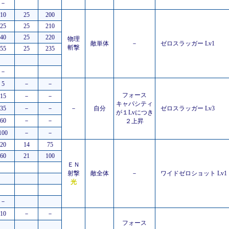
－
10
25
200
25
25
210
40
25
220
物理
敵単体
－
ゼロスラッガー Lv1
斬撃
55
25
235
－
5
－
－
フォース
15
－
－
キャパシティ
35
－
－
－
自分
ゼロスラッガー Lv3
が１Lvにつき
60
－
－
２上昇
100
－
－
20
14
75
60
21
100
ＥＮ
射撃
敵全体
－
ワイドゼロショット Lv1
光
－
10
－
－
フォース