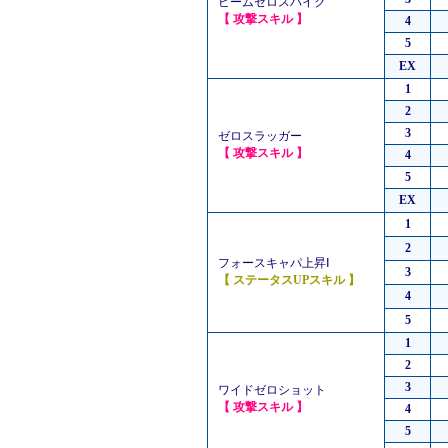
ビームゼロスパイク
【 攻撃スキル 】
4
5
EX
1
2
3
ゼロスラッガー
【 攻撃スキル 】
4
5
EX
1
2
フォースキャパ上昇Ⅰ
3
【 ステータスUPスキル 】
4
5
1
2
3
ワイドゼロショット
【 攻撃スキル 】
4
5