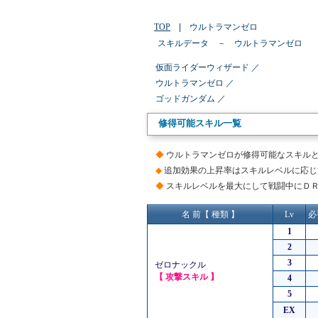
TOP
| ウルトラマンゼロ
スキルデータ － ウルトラマンゼロ
仮面ライダーウィザード ／
ウルトラマンゼロ ／
ゴッドガンダム ／
修得可能スキル一覧
◆
ウルトラマンゼロが修得可能なスキル
◆
追加効果の上昇率はスキルレベルに応じ
◆
スキルレベルを最大にして戦闘中にＤ
名 前【 種類 】
Lv
必
1
2
3
ゼロナックル
【 攻撃スキル 】
4
5
EX