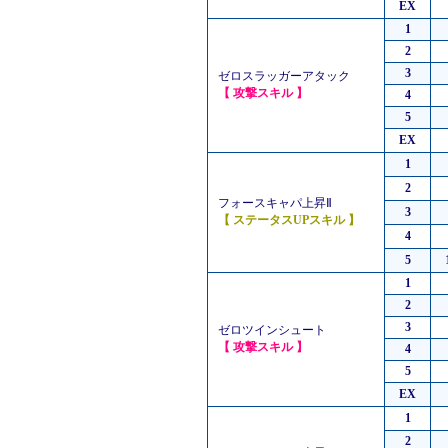
EX
1
2
3
ゼロスラッガーアタック
【 攻撃スキル 】
4
5
EX
1
2
フォースキャパ上昇Ⅱ
3
【 ステータスUPスキル 】
4
5
1
2
3
ゼロツインシュート
【 攻撃スキル 】
4
5
EX
1
2