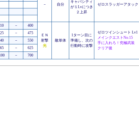
キャパシティ
－
自分
ゼロスラッガーアタック L
が１Lvにつき
２上昇
10
－
400
ゼロツインシュート Lv1
25
－
475
ＥＮ
1ターン目に
メインクエストNo.15
40
－
550
射撃
敵単体
準備し、次の
手に入れろ！究極武装
光
行動時に攻撃
65
－
625
クリア後
100
－
700