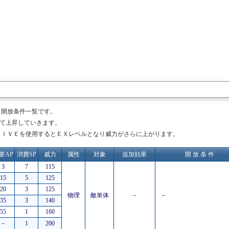
と開放条件一覧です。
て上昇していきます。
ＲＩＶＥを使用するとＥＸレベルとなり威力がさらに上がります。
要AP
消費SP
威力
属性
対象
追加効果
開 放 条 件
3
7
115
15
5
125
20
3
125
物理
敵単体
－
－
35
3
140
55
1
160
－
1
200